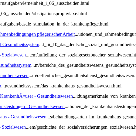
ernaufgaben/lerneinheit_i_06_ausscheiden.html
_i_06_ausscheiden/obstipationsprophylaxe.html
rnaufgaben/basale_stimulation_in_der_krankenpflege.html
Rahmenbedingungen pflegerischer Arbeit
...utionen_und_rahmenbedingun
nd Gesundheitssystem
...t_iii_10_das_deutsche_sozial_und_gesundheitss
- Sozialwesen
...tem/aufteilung_der_sozialgesetzbuecher_sozialwesen.h
esundheitssystem
...m/bereiche_des_gesundheitswesens_gesundheitssys
esundheitswesen
...m/oeffentlicher_gesundheitsdienst_gesundheitswesen.
n
...gesundheitssystem/das_krankenhaus_gesundheitswesen.html
 KrankenhÃ¤user - Gesundheitswesen
...idungsmerkmale_von_kranken
ausleistungen - Gesundheitswesen
...itionen_der_krankenhausleistunge
aus - Gesundheitswesen
...s/behandlungsarten_im_krankenhaus_gesun
- Sozialwesen
...em/geschichte_der_sozialversicherungen_sozialwesen.