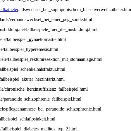
ilkatheter
...dswechsel_bei_suprapubischem_blasenverweilkatheter.htm
andards/verbandswechsel_bei_einer_peg_sonde.html
-ausbildung.net/fallbeispiele_fuer_die_ausbildung.html
piele/fallbeispiel_gynaekomastie.html
ele/fallbeispiel_hyperemesis.html
.piele/fallbeispiel_rektumresektion_mit_stomaanlage.html
/fallbeispiel_schenkelhalsfraktur.html
e/fallbeispiel_akuter_herzinfarkt.html
iele/chronische_herzinsuffizienz_fallbeispiel.html
iele/paranoide_schizophrenie_fallbeispiel.html
piele/pflegeanamnese_bei_paranoide_schizophrenie.html
fallbeispiel_schlaflosigkeit.html
le/fallbeispiel_diabetes_mellitus_typ_2.html