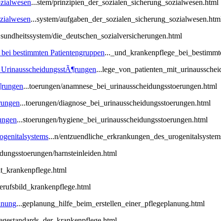
ozialwesen
...stem/prinzipien_der_sozialen_sicherung_sozialwesen.html
ozialwesen
...system/aufgaben_der_sozialen_sicherung_sozialwesen.htm
..sundheitssystem/die_deutschen_sozialversicherungen.html
 bei bestimmten Patientengruppen
..._und_krankenpflege_bei_bestimmt
it UrinausscheidungsstÃ¶rungen
...lege_von_patienten_mit_urinaussche
¶rungen
...toerungen/anamnese_bei_urinausscheidungsstoerungen.html
rungen
...toerungen/diagnose_bei_urinausscheidungsstoerungen.html
ungen
...stoerungen/hygiene_bei_urinausscheidungsstoerungen.html
genitalsystems
...n/entzuendliche_erkrankungen_des_urogenitalsystem
idungsstoerungen/harnsteinleiden.html
it_krankenpflege.html
berufsbild_krankenpflege.html
lanung
...geplanung_hilfe_beim_erstellen_einer_pflegeplanung.html
flegestandards_der_krankenpflege.html