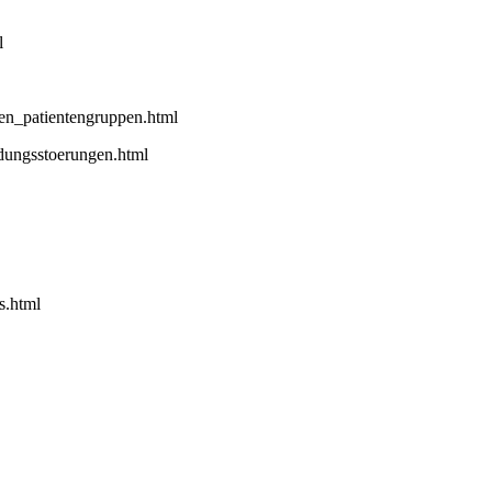
l
en_patientengruppen.html
idungsstoerungen.html
s.html