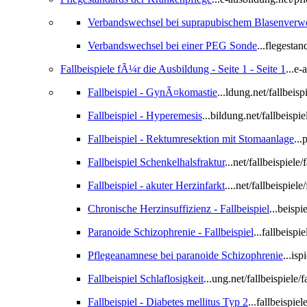
Verbandswechsel bei suprapubischem Blasenverwe
Verbandswechsel bei einer PEG Sonde
...flegest
Fallbeispiele fÃ¼r die Ausbildung - Seite 1 - Seite 1
...e
Fallbeispiel - GynÃ¤komastie
...ldung.net/fallbeis
Fallbeispiel - Hyperemesis
...bildung.net/fallbeispi
Fallbeispiel - Rektumresektion mit Stomaanlage
..
Fallbeispiel Schenkelhalsfraktur
...net/fallbeispiele
Fallbeispiel - akuter Herzinfarkt
....net/fallbeispiel
Chronische Herzinsuffizienz - Fallbeispiel
...beisp
Paranoide Schizophrenie - Fallbeispiel
...fallbeisp
Pflegeanamnese bei paranoide Schizophrenie
...is
Fallbeispiel Schlaflosigkeit
...ung.net/fallbeispiele/
Fallbeispiel - Diabetes mellitus Typ 2
...fallbeispie