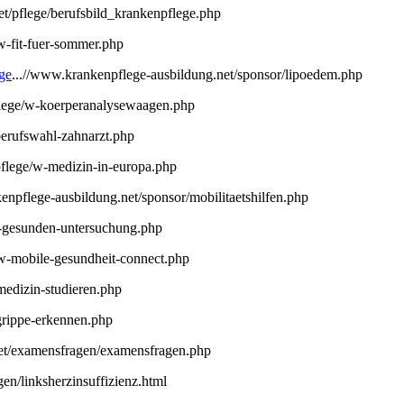
net/pflege/berufsbild_krankenpflege.php
/w-fit-fuer-sommer.php
ge
...//www.krankenpflege-ausbildung.net/sponsor/lipoedem.php
pflege/w-koerperanalysewaagen.php
berufswahl-zahnarzt.php
/pflege/w-medizin-in-europa.php
kenpflege-ausbildung.net/sponsor/mobilitaetshilfen.php
/w-gesunden-untersuchung.php
e/w-mobile-gesundheit-connect.php
medizin-studieren.php
/grippe-erkennen.php
net/examensfragen/examensfragen.php
gen/linksherzinsuffizienz.html