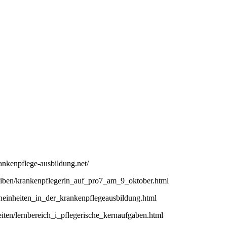
rankenpflege-ausbildung.net/
reiben/krankenpflegerin_auf_pro7_am_9_oktober.html
erneinheiten_in_der_krankenpflegeausbildung.html
heiten/lernbereich_i_pflegerische_kernaufgaben.html