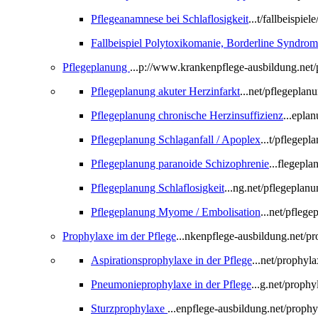
Pflegeanamnese bei Schlaflosigkeit
...t/fallbeispi
Fallbeispiel Polytoxikomanie, Borderline Syndro
Pflegeplanung
...p://www.krankenpflege-ausbildung.net/
Pflegeplanung akuter Herzinfarkt
...net/pflegeplan
Pflegeplanung chronische Herzinsuffizienz
...epla
Pflegeplanung Schlaganfall / Apoplex
...t/pflegep
Pflegeplanung paranoide Schizophrenie
...flegepl
Pflegeplanung Schlaflosigkeit
...ng.net/pflegeplan
Pflegeplanung Myome / Embolisation
...net/pfle
Prophylaxe im der Pflege
...nkenpflege-ausbildung.net/p
Aspirationsprophylaxe in der Pflege
...net/prophyl
Pneumonieprophylaxe in der Pflege
...g.net/prop
Sturzprophylaxe
...enpflege-ausbildung.net/proph