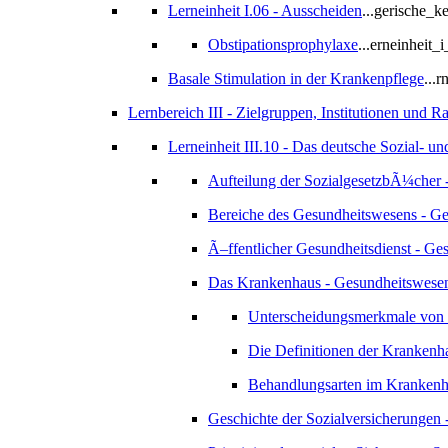
Lerneinheit I.06 - Ausscheiden
...gerische_k
Obstipationsprophylaxe
...erneinheit
Basale Stimulation in der Krankenpflege
...
Lernbereich III - Zielgruppen, Institutionen und 
Lerneinheit III.10 - Das deutsche Sozial- u
Aufteilung der SozialgesetzbÃ¼cher 
Bereiche des Gesundheitswesens - G
Ã–ffentlicher Gesundheitsdienst - G
Das Krankenhaus - Gesundheitswese
Unterscheidungsmerkmale von
Die Definitionen der Krankenh
Behandlungsarten im Krankenh
Geschichte der Sozialversicherungen 