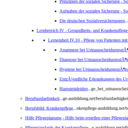
Prinzipien der sozialen Sicherung - S
Aufgaben der sozialen Sicherung - S
Die deutschen Sozialversicherungen
.
Lernbereich IV - Gesundheits- und Krankenpflege
Lerneinheit IV.10 - Pflege von Patienten m
Anamnese bei UrinausscheidungsstÃ
Diagnose bei UrinausscheidungsstÃ¶
Hygiene bei UrinausscheidungsstÃ¶r
EntzÃ¼ndliche Erkrankungen des Uro
Harnsteinleiden
...ge_bei_urinaussche
Berufsunfaehigkeit
...ge-ausbildung.net/berufsunfaehigke
Berufsbild: Krankenpflege
...nkenpflege-ausbildung.net/
Hilfe Pflegeplanung - Hilfe beim erstellen einer Pflegep
Pflegestandards der Krankenpflege
...e-ausbildung.net/p