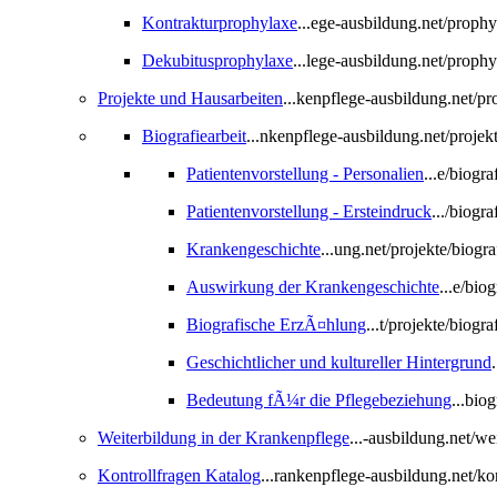
Kontrakturprophylaxe
...ege-ausbildung.net/proph
Dekubitusprophylaxe
...lege-ausbildung.net/proph
Projekte und Hausarbeiten
...kenpflege-ausbildung.net/p
Biografiearbeit
...nkenpflege-ausbildung.net/projekt
Patientenvorstellung - Personalien
...e/biogr
Patientenvorstellung - Ersteindruck
.../biogr
Krankengeschichte
...ung.net/projekte/biogr
Auswirkung der Krankengeschichte
...e/bio
Biografische ErzÃ¤hlung
...t/projekte/biogr
Geschichtlicher und kultureller Hintergrund
Bedeutung fÃ¼r die Pflegebeziehung
...bio
Weiterbildung in der Krankenpflege
...-ausbildung.net/w
Kontrollfragen Katalog
...rankenpflege-ausbildung.net/ko