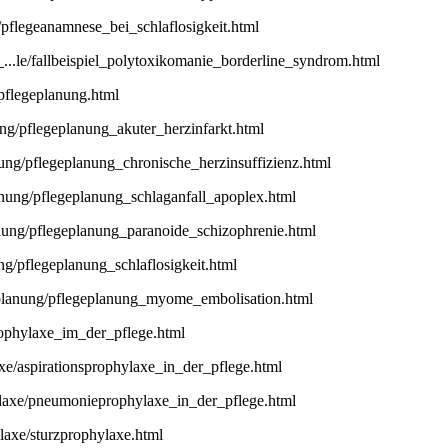
ele/pflegeanamnese_bei_schlaflosigkeit.html
m
...le/fallbeispiel_polytoxikomanie_borderline_syndrom.html
pflegeplanung.html
ung/pflegeplanung_akuter_herzinfarkt.html
nung/pflegeplanung_chronische_herzinsuffizienz.html
lanung/pflegeplanung_schlaganfall_apoplex.html
anung/pflegeplanung_paranoide_schizophrenie.html
ung/pflegeplanung_schlaflosigkeit.html
geplanung/pflegeplanung_myome_embolisation.html
rophylaxe_im_der_pflege.html
axe/aspirationsprophylaxe_in_der_pflege.html
hylaxe/pneumonieprophylaxe_in_der_pflege.html
ylaxe/sturzprophylaxe.html